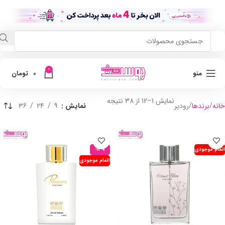
0
منو
0
تومان
نمایش 1–12 از 38 نتیجه
خانه
برندها
رودیر
نمایش
9
24
36
اتمام موجودی
-12%
اتمام موجودی