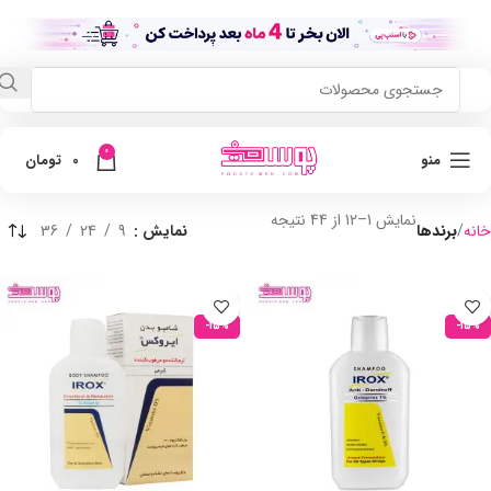
0
منو
0
تومان
نمایش 1–12 از 44 نتیجه
خانه
برندها
نمایش
9
24
36
-15%
-15%