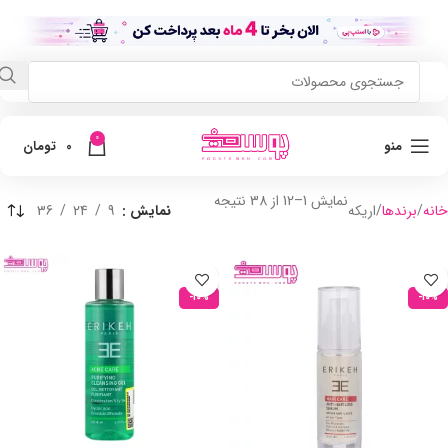
0
منو
0
تومان
نمایش 1–12 از 38 نتیجه
خانه
برندها
اریکه
نمایش
9
24
36
-10%
-10%