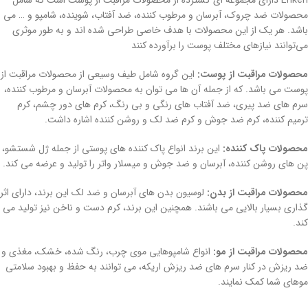
Erikeh دارای مجموعه‌ ای گسترده از محصولات مراقبت از پوست است که شامل
محصولات ضد چروک، آبرسان و مرطوب کننده، ضد آفتاب، شوینده، شامپو و … می
باشد. هر یک از این محصولات با هدف خاصی طراحی شده ‌اند و به طور موثری
می‌توانند نیازهای مختلف پوست را برآورده کنند
محصولات مراقبت از پوست:
این گروه شامل طیف وسیعی از محصولات مراقبت از
پوست می باشد. که از جمله آن ها می توان به محصولات آبرسان و مرطوب کننده،
سرم های ضد پیری، ضد آفتاب های رنگی و بی رنگ، کرم های دور چشم، کرم
ترمیم کننده، کرم ضد جوش و کرم ضد لک و روشن کننده اشاره داشت.
محصولات پاک کننده:
این برند انواع پاک کننده های پوستی از جمله ژل شستشو،
پن های روشن کننده، آبرسان و ضد جوش و میسلار واتر را تولید و عرضه می کند.
محصولات مراقبت از بدن:
لوسیون بدن های آبرسان و ضد لک این برند، دارای اثر
گذاری بسیار بالایی می باشند. همچنین این برند، کرم دست و ناخن نیز تولید می
کند.
محصولات مراقبت از مو:
انواع شامپوهایی موی چرب، رنگ شده، خشک، مغذی و
ضد ریزش در کنار سرم های ضد ریزش اریکه، می توانند به حفظ و بهبود سلامتی
موهای شما کمک نمایند.