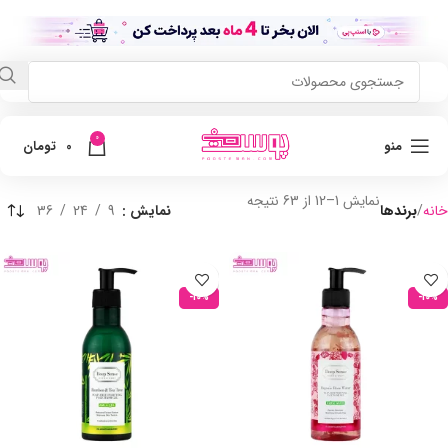
0
منو
0
تومان
نمایش 1–12 از 63 نتیجه
خانه
برندها
نمایش
9
24
36
-10%
-10%