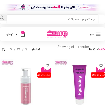
0
منو
0
تومان
Showing all 11 results
خانه
برندها
نمایش
9
24
36
-28%
-10%
اتمام موجودی
اتمام موجودی