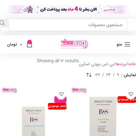
0
منو
0
تومان
Showing all 12 results
خانه
برندها
بی اس بیوتی اسکین
نمایش
9
24
36
اتمام موجودی
-10%
اتمام موجودی