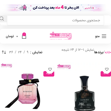
0
منو
0
تومان
نمایش 1–12 از 24 نتیجه
خانه
برندها
نمایش
9
24
36
-25%
-20%