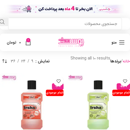
0
منو
0
تومان
Showing all 10 results
خانه
برندها
نمایش
9
24
36
-61%
-55%
اتمام موجودی
اتمام موجودی