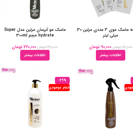
مجموعه ماسک موی 3 عددی مرلین 30
ماسک مو آبرسان مرلین مدل Super
میلی لیتر
hydrate حجم 300ml
90,000
تومان
260,000
تومان
120,000
تومان
310,000
تومان
اطلاعات بیشتر
اطلاعات بیشتر
-29%
جودی
اتمام موجودی