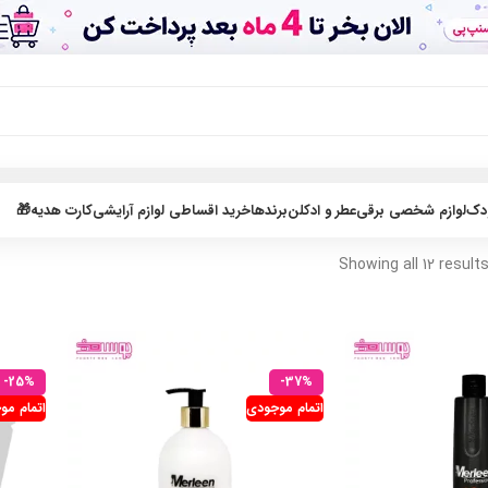
ودک
لوازم شخصی برقی
عطر و ادکلن
برندها
خرید اقساطی لوازم آرایشی
کارت هدیه🎁
Showing all 12 result
-25%
-37%
اتمام موجودی
اتمام مو