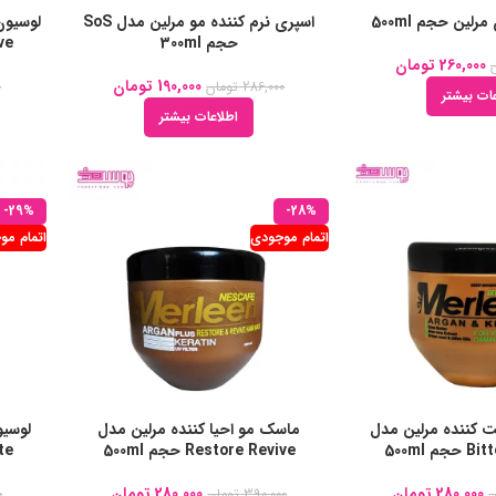
لین حجم 500ml
اسپری نرم کننده مو مرلین مدل SoS
لوسیون
حجم 300ml
ive
260,000
تومان
190,000
تومان
286,000
تومان
0
ات بیشتر
اطلاعات بیشتر
-29%
-28%
اتمام موجودی
اتمام مو
 کننده مرلین مدل
ماسک مو احیا کننده مرلین مدل
لوسیو
 500ml
Restore Revive حجم 500ml
late
280,000
تومان
280,000
تومان
ن
390,000
تومان
0