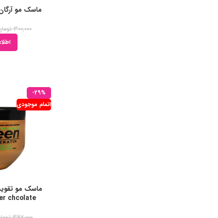
ماسک مو آرگان مر
300,000
تومان
اطلاع
-29%
اتمام موجودی
ماسک مو تقویت
Bitter chcolate حجم
397,000
توما