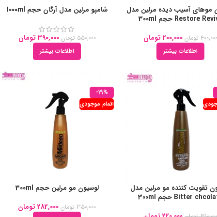
 موهای آسیب دیده مرلین مدل
شامپو مرلین مدل آرگان حجم 1000ml
Restore Rev حجم 300ml
200,000
تومان
390,000
تومان
400,00
تومان
550,000
تومان
اطلاعات بیشتر
اطلاعات بیشتر
-19%
جودی
اتمام موجودی
ن تقویت کننده مو مرلین مدل
لوسیون مو مرلین حجم 300ml
Bitter chco حجم 300ml
282,000
تومان
350,000
تومان
220,000
تومان
310,00
تومان