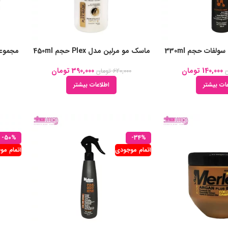
لفات حجم 330ml
ماسک مو مرلین مدل Plex حجم 450ml
140,000
تومان
390,000
تومان
620,000
تومان
ات بیشتر
اطلاعات بیشتر
-50%
-34%
اتمام موجودی
اتمام مو