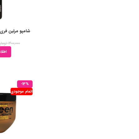
شامپو مرلین فری سو
300,000
تومان
اطلاع
-13%
اتمام موجودی