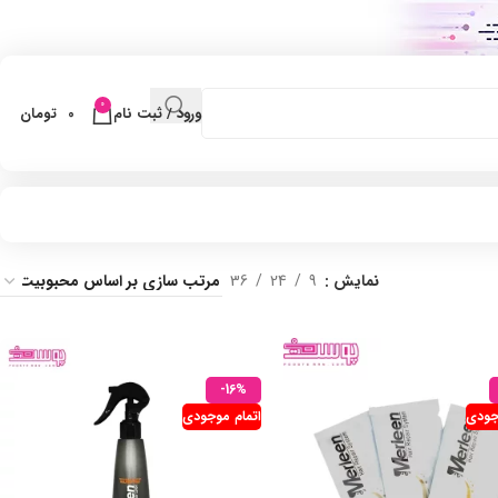
0
ورود / ثبت نام
0
تومان
نمایش
9
24
36
-16%
جودی
اتمام موجودی