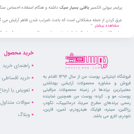
پرایمر بیوتی الکسیر
بافتی بسیار سبک
داشته و هنگام استفاده احساس سنگی
عرق کردن از جمله مشکلاتی است که باعث نامرتب شدن ظاهر آرایش می گردد
مشاهده بیشتر
پرایمر کالیستا همان طور که از نامش نیز پیداست
مناسب پوست های نرما
باشد.
خرید محصول
ویژگی ها
راهنمای خرید
فروشگاه اینترنتی پوست من از سال 1396 اقدام به
خرید اقساطی لو
مناسب پوست نرمال تا خشک
فروش و مشاوره محصولات آرایشی بهداشتی
فاقد ترکیبات آسیب رسان
تعویض یا ارجاع
معتبرترین برندها در زمینه محصولات مراقبتی
افزایش دهنده دوام آرایش
پوست، مو و… کرده؛ پوست من همچنین نماینده
شاداب کننده و طراوت بخش پوست
سوالات متداول
رسمی برندهای مطرح سریتا، درماتیپیک، تگودر،
ایجاد جلوه ای مات روی پوست
رزاکلین، سینره، فولیکا، هیدرودرم، ثمین، فاربن،
جلوگیری از براق شدن پوست
وبلاگ
نئودرم، الارو می باشد.
کنترل کننده ترشح عرق