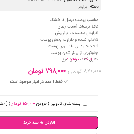
کد بهداشت محصول:
9209819846063488
دسته:
پرایمر
مناسب پوست نرمال تا خشک
فاقد ترکیبات آسیب رسان
افزایش دهنده دوام آرایش
شاداب کننده و طراوت بخش پوست
ایجاد جلوه ای مات روی پوست
جلوگیری از براق شدن پوست
مشاهده بیشتر
کنترل کننده ترشح عرق
798,000
تومان
870,000
تومان
فقط 1 عدد در انبار موجود است
بسته‌بندی کادویی (افزودن
150,000
تومان
)
(اختی
افزودن به سبد خرید