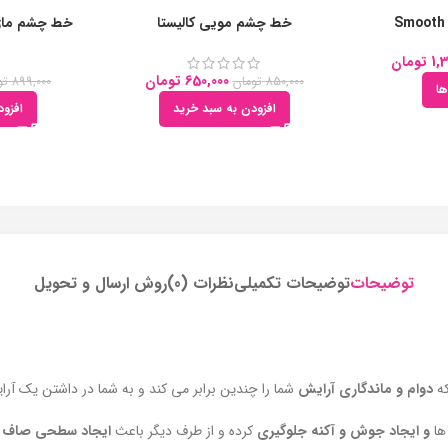
خط چشم مویی کالیستا
خط چشم ماژی
1,
تومان
650,000
تومان
850,000
تومان
899,000
تو
ها
افزودن به سبد خرید
افزو
توضیحات
توضیحات تکمیلی
نظرات (0)
روش ارسال و تحویل
ه
دوام و ماندگاری آرایش
شما را چندین برابر می کند و به شما در داشتن یک آر
 ها
و ایجاد جوش و آکنه جلوگیری
کرده و از طرف دیگر باعث
ایجاد سطحی صاف و