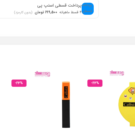
پرداخت قسطی اسنپ پی
۴ قسط ماهیانه
199,500 تومان
(بدون کارمزد)
-24%
-24%